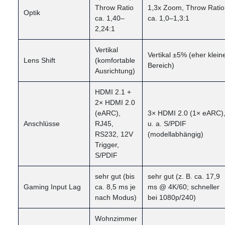
Throw Ratio
1,3x Zoom, Throw Ratio
Optik
ca. 1,40–
ca. 1,0–1,3:1
2,24:1
Vertikal
Vertikal ±5% (eher klein
Lens Shift
(komfortable
Bereich)
Ausrichtung)
HDMI 2.1 +
2× HDMI 2.0
(eARC),
3× HDMI 2.0 (1× eARC)
Anschlüsse
RJ45,
u. a. S/PDIF
RS232, 12V
(modellabhängig)
Trigger,
S/PDIF
sehr gut (bis
sehr gut (z. B. ca. 17,9
Gaming Input Lag
ca. 8,5 ms je
ms @ 4K/60; schneller
nach Modus)
bei 1080p/240)
Wohnzimmer