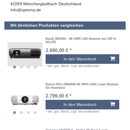
41069
Mönchengladbach
Deutschland
info@optoma.de
Mit ähnlichen Produkten vergleichen
BenQ W4100i - 4K HDR LED Beamer mit 100 %
DCI-P3
2.690,00 € *
In den Warenkorb
*
inkl. ges. MwSt.
zzgl.
Versandkosten
Epson EH-LS9000W 4K PRO-UHD Laser Beamer
für Heimkino
2.799,00 € *
In den Warenkorb
*
inkl. ges. MwSt.
zzgl.
Versandkosten
Optoma UHZ58LV – Heller 4K Dual-Laser