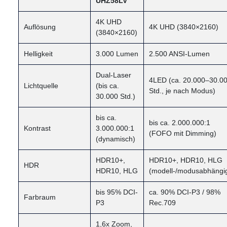
UHZ58LV
4K UHD
Auflösung
4K UHD (3840×2160)
(3840×2160)
Helligkeit
3.000 Lumen
2.500 ANSI-Lumen
Dual-Laser
4LED (ca. 20.000–30.0
Lichtquelle
(bis ca.
Std., je nach Modus)
30.000 Std.)
bis ca.
bis ca. 2.000.000:1
Kontrast
3.000.000:1
(FOFO mit Dimming)
(dynamisch)
HDR10+,
HDR10+, HDR10, HLG
HDR
HDR10, HLG
(modell-/modusabhängi
bis 95% DCI-
ca. 90% DCI-P3 / 98%
Farbraum
P3
Rec.709
1,6x Zoom,