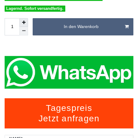
Lagernd. Sofort versandfertig.
In den Warenkorb
Tagespreis
Jetzt anfragen
Ceres::Template.mailFormHoneypotLabel