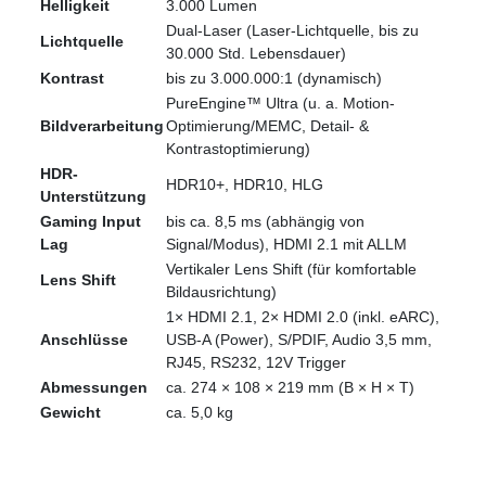
Helligkeit
3.000 Lumen
Dual-Laser (Laser-Lichtquelle, bis zu
Lichtquelle
30.000 Std. Lebensdauer)
Kontrast
bis zu 3.000.000:1 (dynamisch)
PureEngine™ Ultra (u. a. Motion-
Bildverarbeitung
Optimierung/MEMC, Detail- &
Kontrastoptimierung)
HDR-
HDR10+, HDR10, HLG
Unterstützung
Gaming Input
bis ca. 8,5 ms (abhängig von
Lag
Signal/Modus), HDMI 2.1 mit ALLM
Vertikaler Lens Shift (für komfortable
Lens Shift
Bildausrichtung)
1× HDMI 2.1, 2× HDMI 2.0 (inkl. eARC),
Anschlüsse
USB-A (Power), S/PDIF, Audio 3,5 mm,
RJ45, RS232, 12V Trigger
Abmessungen
ca. 274 × 108 × 219 mm (B × H × T)
Gewicht
ca. 5,0 kg