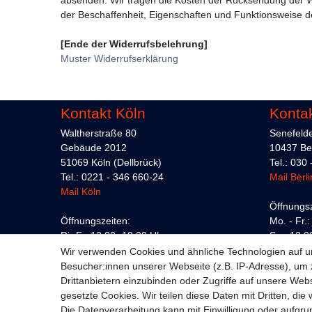
der Beschaffenheit, Eigenschaften und Funktionsweise d
[Ende der Widerrufsbelehrung]
Muster Widerrufserklärung
Kontakt Köln
Kontak
Waltherstraße 80
Senefeld
Gebäude 2012
10437 Ber
51069 Köln (Dellbrück)
Tel.: 030
Tel.: 0221 - 346 660-24
Mail Berli
Mail Köln
Öffnungsz
Öffnungszeiten:
Mo. - Fr.
Di.-Fr. 13:00 -18:00 Uhr
Sa.: 13:0
Do. 13:00 -20:00 Uhr
Termine 
Wir verwenden Cookies und ähnliche Technologien auf 
Sa. 11:00 -15:00 Uhr
möglich
Besucher:innen unserer Webseite (z.B. IP-Adresse), um z
Mo. geschlossen
Drittanbietern einzubinden oder Zugriffe auf unsere Webs
gesetzte Cookies. Wir teilen diese Daten mit Dritten, die
Die Datenverarbeitung kann mit Einwilligung oder aufgru