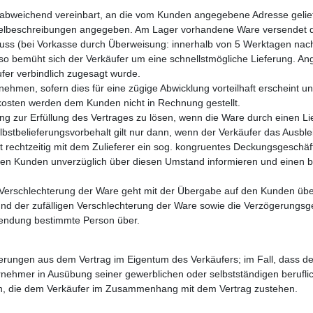
ht abweichend vereinbart, an die vom Kunden angegebene Adresse gelief
rtikelbeschreibungen angegeben. Am Lager vorhandene Ware versendet d
luss (bei Vorkasse durch Überweisung: innerhalb von 5 Werktagen nac
so bemüht sich der Verkäufer um eine schnellstmögliche Lieferung. Anga
fer verbindlich zugesagt wurde.
zunehmen, sofern dies für eine zügige Abwicklung vorteilhaft erscheint 
kosten werden dem Kunden nicht in Rechnung gestellt.
tung zur Erfüllung des Vertrages zu lösen, wenn die Ware durch einen L
elbstbelieferungsvorbehalt gilt nur dann, wenn der Verkäufer das Ausble
it rechtzeitig mit dem Zulieferer ein sog. kongruentes Deckungsgeschäf
r den Kunden unverzüglich über diesen Umstand informieren und einen 
n Verschlechterung der Ware geht mit der Übergabe auf den Kunden übe
nd der zufälligen Verschlechterung der Ware sowie die Verzögerungsgef
sendung bestimmte Person über.
rderungen aus dem Vertrag im Eigentum des Verkäufers; im Fall, dass de
rnehmer in Ausübung seiner gewerblichen oder selbstständigen beruflic
en, die dem Verkäufer im Zusammenhang mit dem Vertrag zustehen.