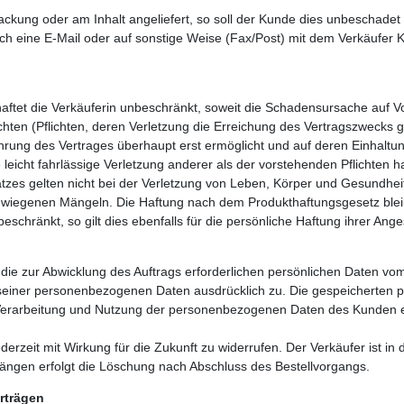
kung oder am Inhalt angeliefert, so soll der Kunde dies unbeschadet 
rch eine E-Mail oder auf sonstige Weise (Fax/Post) mit dem Verkäufer
ftet die Verkäuferin unbeschränkt, soweit die Schadensursache auf Vor
lichten (Pflichten, deren Verletzung die Erreichung des Vertragszwecks g
rung des Vertrages überhaupt erst ermöglicht und auf deren Einhaltung
eicht fahrlässige Verletzung anderer als der vorstehenden Pflichten haf
zes gelten nicht bei der Verletzung von Leben, Körper und Gesundhei
schwiegenen Mängeln. Die Haftung nach dem Produkthaftungsgesetz blei
schränkt, so gilt dies ebenfalls für die persönliche Haftung ihrer Anges
ss die zur Abwicklung des Auftrags erforderlichen persönlichen Daten v
seiner personenbezogenen Daten ausdrücklich zu. Die gespeicherten 
g, Verarbeitung und Nutzung der personenbezogenen Daten des Kunden
derzeit mit Wirkung für die Zukunft zu widerrufen. Der Verkäufer ist in
gängen erfolgt die Löschung nach Abschluss des Bestellvorgangs.
rträgen