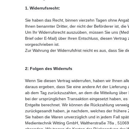
1. Widerrufsrecht:
Sie haben das Recht, binnen vierzehn Tagen ohne Angabe
Ihnen benannter Dritter, der nicht der Beförderer ist, d
Um Ihr Widerrufsrecht auszuüben, müssen Sie uns (Medien
Brief oder E-Mail) über Ihren Entschluss, diesen Vertrag
vorgeschrieben ist.
Zur Wahrung der Widerrufsfrist reicht es aus, dass Sie d
2:
Folgen des Widerrufs
Wenn Sie diesen Vertrag widerrufen, haben wir Ihnen alle
daraus ergeben, dass Sie eine andere Art der Lieferung 
ab dem Tag zurückzuzahlen, an dem die Mitteilung über 
bei der ursprünglichen Transaktion eingesetzt haben, es
Entgelte berechnet. Wir können die Rückzahlung verweig
zurückgesandt haben, je nachdem, welches der frühere Z
Sie haben die Waren unverzüglich und in jedem Fall spä
Medientechnik Witting GmbH, Waltherstraße 78a , 51069 
absenden. Wir tragen die Kosten der Rücksendung der W