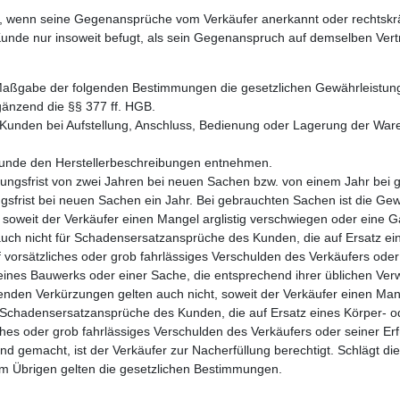
 wenn seine Gegenansprüche vom Verkäufer anerkannt oder rechtskräfti
unde nur insoweit befugt, als sein Gegenanspruch auf demselben Vertr
Maßgabe der folgenden Bestimmungen die gesetzlichen Gewährleistung
rgänzend die §§ 377 ff. HGB.
unden bei Aufstellung, Anschluss, Bedienung oder Lagerung der War
unde den Herstellerbeschreibungen entnehmen.
tungsfrist von zwei Jahren bei neuen Sachen bzw. von einem Jahr be
ngsfrist bei neuen Sachen ein Jahr. Bei gebrauchten Sachen ist die 
soweit der Verkäufer einen Mangel arglistig verschwiegen oder eine 
auch nicht für Schadensersatzansprüche des Kunden, die auf Ersatz 
 vorsätzliches oder grob fahrlässiges Verschulden des Verkäufers oder s
eines Bauwerks oder einer Sache, die entsprechend ihrer üblichen Ve
enden Verkürzungen gelten auch nicht, soweit der Verkäufer einen Mang
r Schadensersatzansprüche des Kunden, die auf Ersatz eines Körper-
ches oder grob fahrlässiges Verschulden des Verkäufers oder seiner Erfü
d gemacht, ist der Verkäufer zur Nacherfüllung berechtigt. Schlägt die
Im Übrigen gelten die gesetzlichen Bestimmungen.