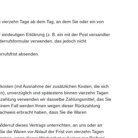
t vierzehn Tage ab dem Tag, an dem Sie oder ein von
indeutigen Erklärung (z. B. ein mit der Post versandter
iderrufsformular verwenden, das jedoch nicht
rrufsfrist absenden.
rkosten (mit Ausnahme der zusätzlichen Kosten, die sich
en), unverzüglich und spätestens binnen vierzehn Tagen
kzahlung verwenden wir dasselbe Zahlungsmittel, das Sie
 keinem Fall werden Ihnen wegen dieser Rückzahlung
Nachweis erbracht haben, dass Sie die Waren
derruf dieses Vertrags unterrichten, an uns oder an
ie die Waren vor Ablauf der Frist von vierzehn Tagen
mmen, wenn dieser Wertverlust auf einen zur Prüfung