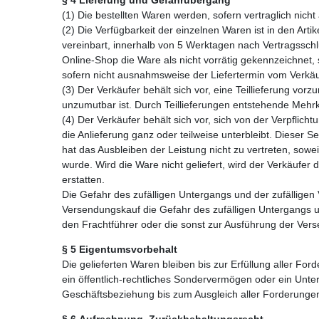
(1) Die bestellten Waren werden, sofern vertraglich nic
(2) Die Verfügbarkeit der einzelnen Waren ist in den A
vereinbart, innerhalb von 5 Werktagen nach Vertragssch
Online-Shop die Ware als nicht vorrätig gekennzeichnet, 
sofern nicht ausnahmsweise der Liefertermin vom Verkäu
(3) Der Verkäufer behält sich vor, eine Teillieferung vor
unzumutbar ist. Durch Teillieferungen entstehende Mehr
(4) Der Verkäufer behält sich vor, sich von der Verpflich
die Anlieferung ganz oder teilweise unterbleibt. Dieser S
hat das Ausbleiben der Leistung nicht zu vertreten, sowe
wurde. Wird die Ware nicht geliefert, wird der Verkäufe
erstatten.
Die Gefahr des zufälligen Untergangs und der zufällige
Versendungskauf die Gefahr des zufälligen Untergangs u
den Frachtführer oder die sonst zur Ausführung der Ver
§
5
Eigentumsvorbehalt
Die gelieferten Waren bleiben bis zur Erfüllung aller Fo
ein öffentlich-rechtliches Sondervermögen oder ein Unte
Geschäftsbeziehung bis zum Ausgleich aller Forderung
§
6
Aufrechnung, Zurückbehaltungsrecht