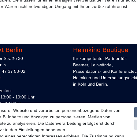
er Waren nicht notwendigen Umgang mit Ihnen zurückzuführen ist.
t Berlin
Heimkino Boutique
er Straße 30
Ihr kompetenter Partner für:
lin
Beamer, Leinwände,
 - 47 37 58-02
Präsentations- und Konferenztec
n
Heimkino und Unterhaltungselekt
in Köln und Berlin.
eiten:
: 13:00 - 19:00 Uhr
0 - 18:00 Uhr
außerhalb der Öffnungszeiten
unserer Website und verarbeiten personenbezogene Daten von
.B. Inhalte und Anzeigen zu personalisieren, Medien von
ite zu analysieren. Die Datenverarbeitung erfolgt erst durch
 wir in den Einstellungen benennen.
nd eines berechtigten Interesses erfolgen. Die Zustimmung kann