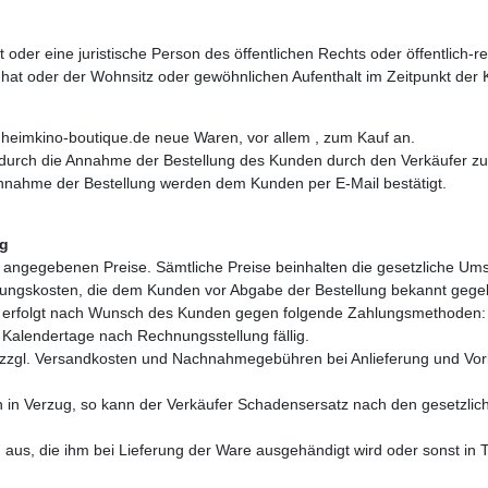
t oder eine juristische Person des öffentlichen Rechts oder öffentlich-
hat oder der Wohnsitz oder gewöhnlichen Aufenthalt im Zeitpunkt der 
heimkino-boutique.de neue Waren, vor allem , zum Kauf an.
 durch die Annahme der Bestellung des Kunden durch den Verkäufer zu
Annahme der Bestellung werden dem Kunden per E-Mail bestätigt.
ng
t angegebenen Preise. Sämtliche Preise beinhalten die gesetzliche Ums
ackungskosten, die dem Kunden vor Abgabe der Bestellung bekannt geg
in erfolgt nach Wunsch des Kunden gegen folgende Zahlungsmethoden: 
 Kalendertage nach Rechnungsstellung fällig.
is zzgl. Versandkosten und Nachnahmegebühren bei Anlieferung und V
n in Verzug, so kann der Verkäufer Schadensersatz nach den gesetzli
 aus, die ihm bei Lieferung der Ware ausgehändigt wird oder sonst in 