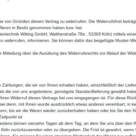
 von Gründen diesen Vertrag zu widerrufen. Die Widerrufsfrist beträg
ie Waren in Besitz genommen haben bzw. hat.
technik Witting GmbH, Waltherstraße 78a , 51069 Köln) mittels einer e
 zu widerrufen, informieren. Sie können dafür das beigefügte Muster-W
ie Mitteilung über die Ausübung des Widerrufsrechts vor Ablauf der Wide
 Zahlungen, die wir von Ihnen erhalten haben, einschließlich der Liefe
als die von uns angebotene, günstigste Standardlieferung gewählt hab
Ihren Widerruf dieses Vertrags bei uns eingegangen ist. Für diese Rüc
 sei denn, mit Ihnen wurde ausdrücklich etwas anderes vereinbart; in
ern, bis wir die Waren wieder zurückerhalten haben oder bis Sie den 
eitpunkt ist
testens binnen vierzehn Tagen ab dem Tag, an dem Sie uns über den Wi
Köln zurückzusenden oder zu übergeben. Die Frist ist gewahrt, wenn S
aren. Sie müssen für einen etwaigen Wertverlust der Waren nur aufko