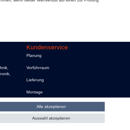
Kundenservice
Planung
hnik,
Vorführraum
ronik,
Lieferung
Montage
Alle akzeptieren
Widerruf erklären
Auswahl akzeptieren