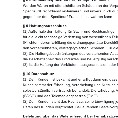
Werden Waren mit offensichtlichen Schäden an der Verpac
Spediteur/Frachtdienst reklamieren und unverzüglich du
gegenüber dem Spediteur/ Frachtdienst wahren kann.
§
9
Haftungsausschluss
(1) Außerhalb der Haftung für Sach- und Rechtsmängel ha
für die leicht fahrlässige Verletzung von wesentlichen Pf
(Pflichten, deren Erfüllung die ordnungsgemäße Durchfüh
den vorhersehbaren, vertragstypischen Schaden. Für die l
(2) Die Haftungsbeschränkungen des vorstehenden Absat
die Beschaffenheit des Produktes und bei arglistig ver
(3) Ist die Haftung der Verkäuferin ausgeschlossen oder be
§
10
Datenschutz
(1) Dem Kunden ist bekannt und er willigt darin ein, da
Kunde stimmt der Erhebung, Verarbeitung und Nutzung 
selbstverständlich vertraulich behandelt. Die Erhebun
(BDSG) und des Telemediengesetzes (TMG).
(2) Dem Kunden steht das Recht zu, seine Einwilligung je
Daten des Kunden verpflichtet. Bei laufenden Bestellvor
Belehrung über das Widerrufsrecht bei Fernabsatzve