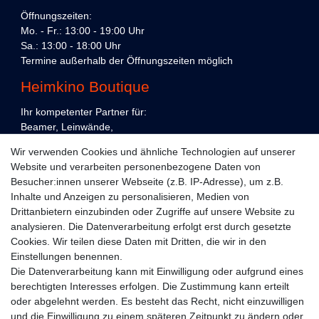
Öffnungszeiten:
Mo. - Fr.: 13:00 - 19:00 Uhr
Sa.: 13:00 - 18:00 Uhr
Termine außerhalb der Öffnungszeiten möglich
Heimkino Boutique
Ihr kompetenter Partner für:
Beamer, Leinwände,
Präsentations- und Konferenztechnik,
Wir verwenden Cookies und ähnliche Technologien auf unserer
Heimkino und Unterhaltungselektronik,
Website und verarbeiten personenbezogene Daten von
in Köln und Berlin.
Besucher:innen unserer Webseite (z.B. IP-Adresse), um z.B.
Kundenservice
Inhalte und Anzeigen zu personalisieren, Medien von
Drittanbietern einzubinden oder Zugriffe auf unsere Website zu
Planung
analysieren. Die Datenverarbeitung erfolgt erst durch gesetzte
Cookies. Wir teilen diese Daten mit Dritten, die wir in den
Vorführraum
Einstellungen benennen.
Die Datenverarbeitung kann mit Einwilligung oder aufgrund eines
Lieferung
berechtigten Interesses erfolgen. Die Zustimmung kann erteilt
oder abgelehnt werden. Es besteht das Recht, nicht einzuwilligen
Montage
und die Einwilligung zu einem späteren Zeitpunkt zu ändern oder