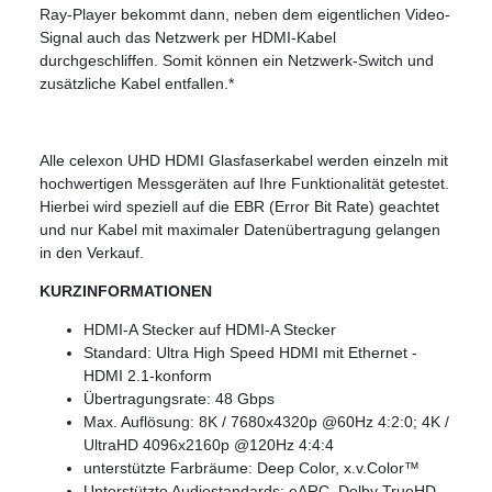
Ray-Player bekommt dann, neben dem eigentlichen Video-
Signal auch das Netzwerk per HDMI-Kabel
durchgeschliffen. Somit können ein Netzwerk-Switch und
zusätzliche Kabel entfallen.*
Alle celexon UHD HDMI Glasfaserkabel werden einzeln mit
hochwertigen Messgeräten auf Ihre Funktionalität getestet.
Hierbei wird speziell auf die EBR (Error Bit Rate) geachtet
und nur Kabel mit maximaler Datenübertragung gelangen
in den Verkauf.
KURZINFORMATIONEN
HDMI-A Stecker auf HDMI-A Stecker
Standard: Ultra High Speed HDMI mit Ethernet -
HDMI 2.1-konform
Übertragungsrate: 48 Gbps
Max. Auflösung: 8K / 7680x4320p @60Hz 4:2:0; 4K /
UltraHD 4096x2160p @120Hz 4:4:4
unterstützte Farbräume: Deep Color, x.v.Color™
Unterstützte Audiostandards: eARC, Dolby TrueHD,