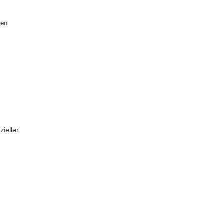
gen
zieller