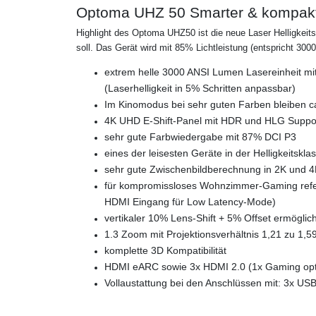
Optoma UHZ 50 Smarter & kompakte
Highlight des Optoma UHZ50 ist die neue
Laser Helligkei
soll. Das Gerät wird mit 85% Lichtleistung (entspricht 3000
extrem helle 3000 ANSI Lumen
Lasereinheit m
(Laserhelligkeit in 5% Schritten anpassbar)
Im Kinomodus bei sehr guten Farben bleiben ca
4K UHD E-Shift-Panel mit HDR und HLG Suppor
sehr gute Farbwiedergabe mit 87% DCI P3
eines der leisesten Geräte in der Helligkeitskl
sehr gute Zwischenbildberechnung in 2K und 4K
für kompromissloses Wohnzimmer-Gaming refer
HDMI Eingang für Low Latency-Mode)
vertikaler 10% Lens-Shift + 5% Offset ermöglic
1.3 Zoom mit Projektionsverhältnis 1,21 zu 1,5
komplette 3D Kompatibilität
HDMI eARC sowie 3x HDMI 2.0 (1x Gaming opti
Vollaustattung bei den Anschlüssen mit: 3x U