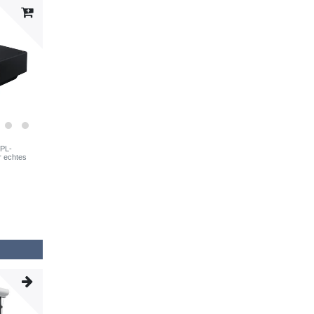
VPL-
r echtes