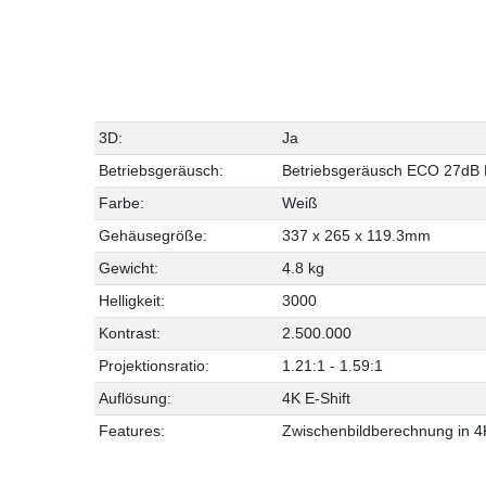
3D:
Ja
Betriebsgeräusch:
Betriebsgeräusch ECO 27dB 
Farbe:
Weiß
Gehäusegröße:
337 x 265 x 119.3mm
Gewicht:
4.8 kg
Helligkeit:
3000
Kontrast:
2.500.000
Projektionsratio:
1.21:1 - 1.59:1
Auflösung:
4K E-Shift
Features:
Zwischenbildberechnung in 4K