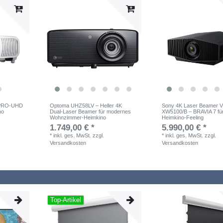
 PRO-UHD
Optoma UHZ58LV – Heller 4K
Sony 4K Laser Beamer 
no
Dual-Laser Beamer für modernes
XW5100/B – BRAVIA 7 fü
Wohnzimmer-Heimkino
Heimkino-Feeling
1.749,00 € *
5.990,00 € *
*
inkl. ges. MwSt.
zzgl.
*
inkl. ges. MwSt.
zzgl.
Versandkosten
Versandkosten
Top-Artikel