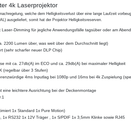
r 4k Laserprojektor
tsnachregelung,
welche dem Helligkeitsverlust über eine lange Laufzeit vorbeu
AL) ausgeliefert, somit hat der Projektor Helligkeitsreserven.
it Laser-Dimming für jegliche Anwendungsfälle tagsüber oder am Abend
. 2200 Lumen über, was weit über dem Durchschnitt liegt)
t (sehr scharfer neuer DLP Chip)
asse mit ca. 27db(A) im ECO und ca. 29db(A) bei maximaler Helligkeit
 (regelbar über 3 Stufen)
enzwürdige 4ms Inputlag bei 1080p und 16ms bei 4k Zuspielung
(spe
ht eine leichtere Ausrichtung bei der Deckenmontage
9:1
miert 1x Standard 1x Pure Motion)
SB, 1x RS232 1x 12V Träger , 1x S/PDIF 1x 3,5mm Klinke sowie RJ45