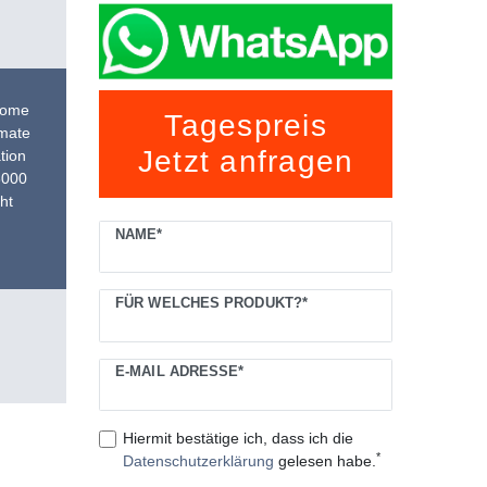
Home
Tagespreis
rmate
Jetzt anfragen
tion
3000
ht
Ceres::Template.mailFormHoneypotLabel
NAME*
FÜR WELCHES PRODUKT?*
E-MAIL ADRESSE*
Hiermit bestätige ich, dass ich die
*
Daten­schutz­erklärung
gelesen habe.