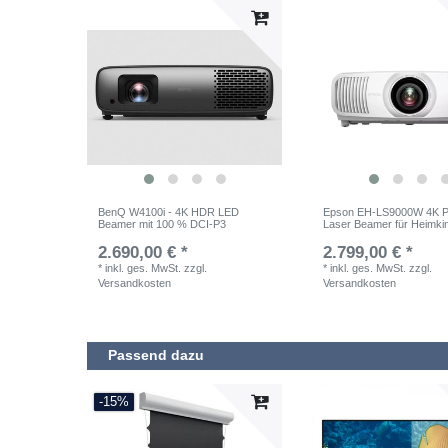
BenQ W4100i - 4K HDR LED
Epson EH-LS9000W 4K
Beamer mit 100 % DCI-P3
Laser Beamer für Heimki
2.690,00 € *
2.799,00 € *
*
inkl. ges. MwSt.
zzgl.
*
inkl. ges. MwSt.
zzgl.
Versandkosten
Versandkosten
Passend dazu
-15%