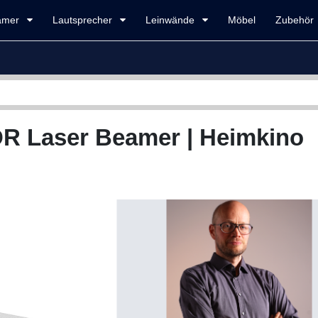
amer
Lautsprecher
Leinwände
Möbel
Zubehör
R Laser Beamer
| Heimkino