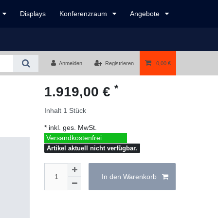
Displays
Konferenzraum
Angebote
Anmelden
Registrieren
0,00 €
*
1.919,00 €
Inhalt
1
Stück
* inkl. ges. MwSt.
Versandkostenfrei
Artikel aktuell nicht verfügbar.
In den Warenkorb