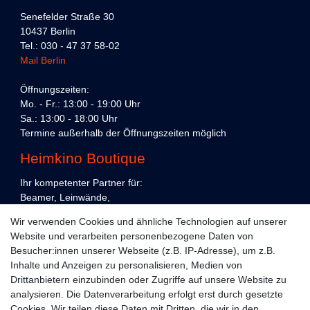
Senefelder Straße 30
10437 Berlin
Tel.: 030 - 47 37 58-02
Mail Berlin
Öffnungszeiten:
Mo. - Fr.: 13:00 - 19:00 Uhr
Sa.: 13:00 - 18:00 Uhr
Termine außerhalb der Öffnungszeiten möglich
Heimkino Boutique
Ihr kompetenter Partner für:
Beamer, Leinwände,
Präsentations- und Konferenztechnik,
Wir verwenden Cookies und ähnliche Technologien auf unserer
Heimkino und Unterhaltungselektronik,
Website und verarbeiten personenbezogene Daten von
in Köln und Berlin.
Besucher:innen unserer Webseite (z.B. IP-Adresse), um z.B.
Kundenservice
Inhalte und Anzeigen zu personalisieren, Medien von
Drittanbietern einzubinden oder Zugriffe auf unsere Website zu
Planung
analysieren. Die Datenverarbeitung erfolgt erst durch gesetzte
Cookies. Wir teilen diese Daten mit Dritten, die wir in den