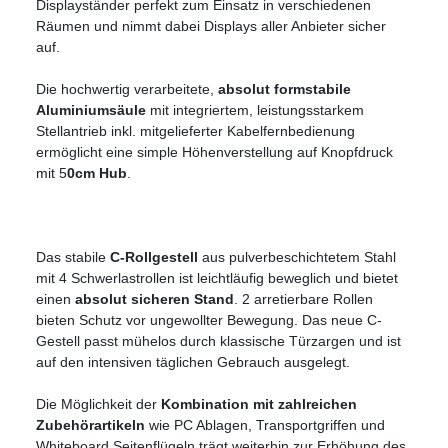
Displayständer perfekt zum Einsatz in verschiedenen
Räumen und nimmt dabei Displays aller Anbieter sicher
auf.
Die hochwertig verarbeitete,
absolut formstabile
Aluminiumsäule
mit integriertem, leistungsstarkem
Stellantrieb inkl. mitgelieferter Kabelfernbedienung
ermöglicht eine simple Höhenverstellung auf Knopfdruck
mit 5
0cm Hub
.
Das stabile
C-Rollgestell
aus pulverbeschichtetem Stahl
mit 4 Schwerlastrollen ist leichtläufig beweglich und bietet
einen
absolut
sicheren Stand
. 2 arretierbare Rollen
bieten Schutz vor ungewollter Bewegung. Das neue C-
Gestell passt mühelos durch klassische Türzargen und ist
auf den intensiven täglichen Gebrauch ausgelegt.
Die Möglichkeit der
Kombination mit zahlreichen
Zubehörartikeln
wie PC Ablagen, Transportgriffen und
Whiteboard Seitenflügeln trägt weiterhin zur Erhöhung des