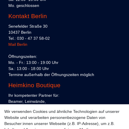
Mo. geschlossen
Kontakt Berlin
Senefelder Straße 30
10437 Berlin
Tel.: 030 - 47 37 58-02
Mail Berlin
Öffnungszeiten:
Mo. - Fr.: 13:00 - 19:00 Uhr
Sa.: 13:00 - 18:00 Uhr
Termine außerhalb der Öffnungszeiten möglich
Heimkino Boutique
Ihr kompetenter Partner für:
Beamer, Leinwände,
Präsentations- und Konferenztechnik,
Wir verwenden Cookies und ähnliche Technologien auf unserer
Heimkino und Unterhaltungselektronik,
Website und verarbeiten personenbezogene Daten von
in Köln und Berlin.
Besucher:innen unserer Webseite (z.B. IP-Adresse), um z.B.