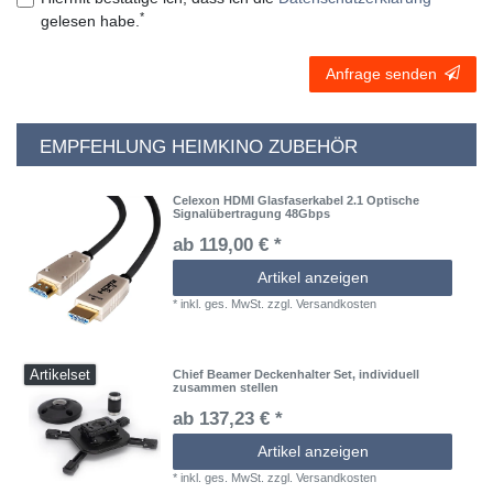
*
gelesen habe.
Anfrage senden
EMPFEHLUNG HEIMKINO ZUBEHÖR
Celexon HDMI Glasfaserkabel 2.1 Optische
Signalübertragung 48Gbps
ab 119,00 € *
Artikel anzeigen
*
inkl. ges. MwSt.
zzgl.
Versandkosten
Artikelset
Chief Beamer Deckenhalter Set, individuell
zusammen stellen
ab 137,23 € *
Artikel anzeigen
*
inkl. ges. MwSt.
zzgl.
Versandkosten