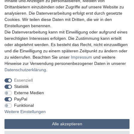
Kundenservice
Inhalte und Anzeigen zu personalisieren, Medien von
Drittanbietern einzubinden oder Zugriffe auf unsere Website zu
Planung
analysieren. Die Datenverarbeitung erfolgt erst durch gesetzte
Cookies. Wir teilen diese Daten mit Dritten, die wir in den
Vorführraum
Einstellungen benennen.
Die Datenverarbeitung kann mit Einwilligung oder aufgrund eines
Lieferung
berechtigten Interesses erfolgen. Die Zustimmung kann erteilt
oder abgelehnt werden. Es besteht das Recht, nicht einzuwilligen
Montage
und die Einwilligung zu einem späteren Zeitpunkt zu ändern oder
zu widerrufen. Beachten Sie unser
Impressum
und weitere
Hinweise zur Verwendung personenbezogener Daten in unserer
Widerruf erklären
Daten­schutz­erklärung
.
Essenziell
Statistik
Externe Medien
Impressum
Daten­schutz­erklärung
AGB
PayPal
Funktional
Weitere Einstellungen
Widerrufs­recht
Kontakt
Alle akzeptieren
© Copyright Medientechnik Witting GmbH 2026 | Alle Rechte vorbehalten.