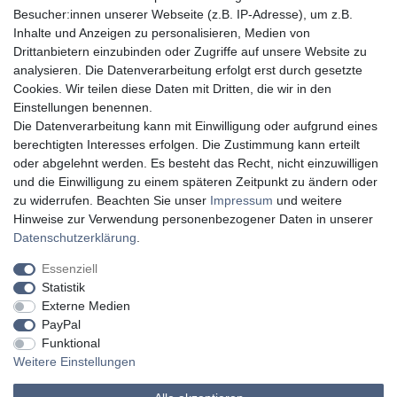
in Köln und Berlin.
Besucher:innen unserer Webseite (z.B. IP-Adresse), um z.B.
Kundenservice
Inhalte und Anzeigen zu personalisieren, Medien von
Drittanbietern einzubinden oder Zugriffe auf unsere Website zu
Planung
analysieren. Die Datenverarbeitung erfolgt erst durch gesetzte
Cookies. Wir teilen diese Daten mit Dritten, die wir in den
Vorführraum
Einstellungen benennen.
Die Datenverarbeitung kann mit Einwilligung oder aufgrund eines
Lieferung
berechtigten Interesses erfolgen. Die Zustimmung kann erteilt
oder abgelehnt werden. Es besteht das Recht, nicht einzuwilligen
Montage
und die Einwilligung zu einem späteren Zeitpunkt zu ändern oder
zu widerrufen. Beachten Sie unser
Impressum
und weitere
Hinweise zur Verwendung personenbezogener Daten in unserer
Widerruf erklären
Daten­schutz­erklärung
.
Essenziell
Statistik
Externe Medien
Impressum
Daten­schutz­erklärung
AGB
PayPal
Funktional
Weitere Einstellungen
Widerrufs­recht
Kontakt