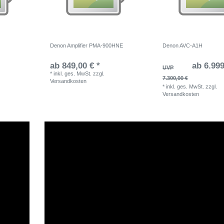
Denon Amplifier PMA-900HNE
Denon AVC-A1H
ab 849,00 € *
ab 6.999
UVP
*
inkl. ges. MwSt.
zzgl.
7.300,00 €
Versandkosten
*
inkl. ges. MwSt.
zzgl.
Versandkosten