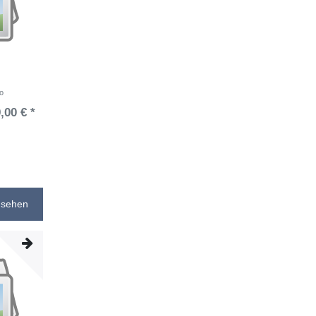
o
,00 € *
nsehen