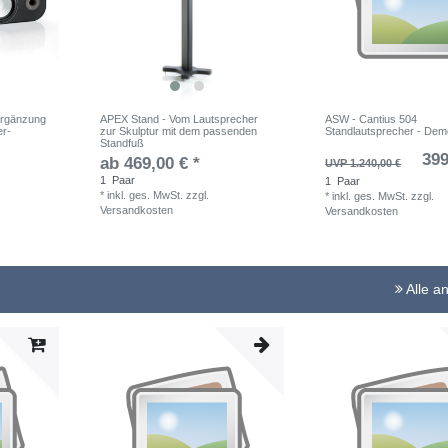
Ergänzung
APEX Stand - Vom Lautsprecher
ASW - Cantius 504
er-
zur Skulptur mit dem passenden
Standlautsprecher - Dem
Standfuß
399
ab 469,00 € *
UVP 1.240,00 €
1
Paar
1
Paar
*
inkl. ges. MwSt.
zzgl.
*
inkl. ges. MwSt.
zzgl.
Versandkosten
Versandkosten
Alle a