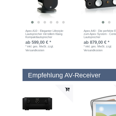
Apex A10 - Eleganter Lifestyle-
Apex A40 - Die perfekte 
Lautsprecher mit tollem Klang
zum Apex-System - Cent
Kompaktlautsprecher
Lautsprecher
ab 599,00 € *
ab 879,00 € *
*
inkl. ges. MwSt.
zzgl.
*
inkl. ges. MwSt.
zzgl.
Versandkosten
Versandkosten
Empfehlung AV-Receiver