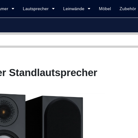
amer
Lautsprecher
Leinwände
Möbel
Zubehör
er Standlautsprecher