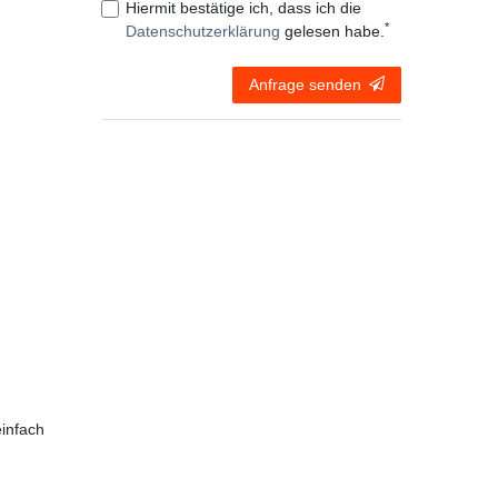
Hiermit bestätige ich, dass ich die
*
Daten­schutz­erklärung
gelesen habe.
Anfrage senden
infach