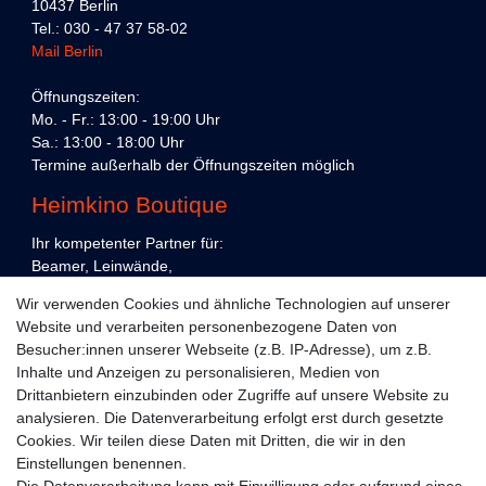
10437 Berlin
Tel.: 030 - 47 37 58-02
Mail Berlin
Öffnungszeiten:
Mo. - Fr.: 13:00 - 19:00 Uhr
Sa.: 13:00 - 18:00 Uhr
Termine außerhalb der Öffnungszeiten möglich
Heimkino Boutique
Ihr kompetenter Partner für:
Beamer, Leinwände,
Präsentations- und Konferenztechnik,
Wir verwenden Cookies und ähnliche Technologien auf unserer
Heimkino und Unterhaltungselektronik,
Website und verarbeiten personenbezogene Daten von
in Köln und Berlin.
Besucher:innen unserer Webseite (z.B. IP-Adresse), um z.B.
Kundenservice
Inhalte und Anzeigen zu personalisieren, Medien von
Drittanbietern einzubinden oder Zugriffe auf unsere Website zu
Planung
analysieren. Die Datenverarbeitung erfolgt erst durch gesetzte
Cookies. Wir teilen diese Daten mit Dritten, die wir in den
Vorführraum
Einstellungen benennen.