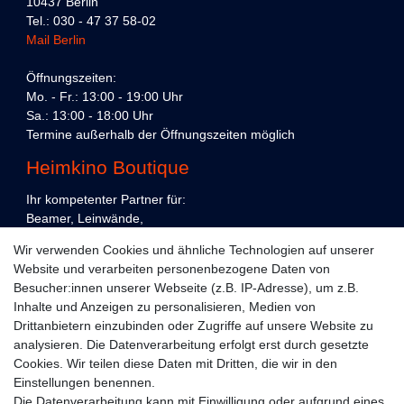
10437 Berlin
Tel.: 030 - 47 37 58-02
Mail Berlin
Öffnungszeiten:
Mo. - Fr.: 13:00 - 19:00 Uhr
Sa.: 13:00 - 18:00 Uhr
Termine außerhalb der Öffnungszeiten möglich
Heimkino Boutique
Ihr kompetenter Partner für:
Beamer, Leinwände,
Präsentations- und Konferenztechnik,
Wir verwenden Cookies und ähnliche Technologien auf unserer
Heimkino und Unterhaltungselektronik,
Website und verarbeiten personenbezogene Daten von
in Köln und Berlin.
Besucher:innen unserer Webseite (z.B. IP-Adresse), um z.B.
Kundenservice
Inhalte und Anzeigen zu personalisieren, Medien von
Drittanbietern einzubinden oder Zugriffe auf unsere Website zu
Planung
analysieren. Die Datenverarbeitung erfolgt erst durch gesetzte
Cookies. Wir teilen diese Daten mit Dritten, die wir in den
Vorführraum
Einstellungen benennen.
Die Datenverarbeitung kann mit Einwilligung oder aufgrund eines