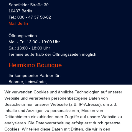
Senefelder Straße 30
10437 Berlin
Tel.: 030 - 47 37 58-02
Mail Berlin
Öffnungszeiten:
Mo. - Fr.: 13:00 - 19:00 Uhr
Sa.: 13:00 - 18:00 Uhr
Termine außerhalb der Öffnungszeiten möglich
Heimkino Boutique
Ihr kompetenter Partner für:
Beamer, Leinwände,
Präsentations- und Konferenztechnik,
Wir verwenden Cookies und ähnliche Technologien auf unserer
Heimkino und Unterhaltungselektronik,
Website und verarbeiten personenbezogene Daten von
in Köln und Berlin.
Besucher:innen unserer Webseite (z.B. IP-Adresse), um z.B.
Kundenservice
Inhalte und Anzeigen zu personalisieren, Medien von
Drittanbietern einzubinden oder Zugriffe auf unsere Website zu
Planung
analysieren. Die Datenverarbeitung erfolgt erst durch gesetzte
Cookies. Wir teilen diese Daten mit Dritten, die wir in den