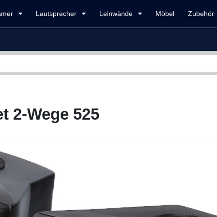
amer
Lautsprecher
Leinwände
Möbel
Zubehör
et 2-Wege 525