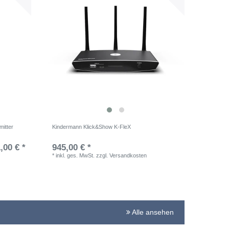
itter
Kindermann Klick&Show K-FleX
,00 € *
945,00 € *
*
inkl. ges. MwSt.
zzgl.
Versandkosten
Alle ansehen