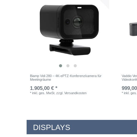
Biamp Vidi 280 – 4K-ePTZ-Konferenzkamera für
Vaddio Ve
Meetingräume
Videokon
1.905,00 € *
999,00
*
inkl. ges. MwSt.
zzgl.
Versandkosten
*
inkl. ges
DISPLAYS