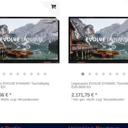
er EVOLVE DYNAMIC Touchdisplay
Legamaster EVOLVE DYNAMIC Touchdi
 EU
EVD-8600 EU
56 € *
2.171,75 € *
. MwSt.
zzgl.
Versandkosten
*
inkl. ges. MwSt.
zzgl.
Versandkosten