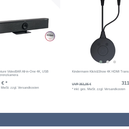
nture VideoBAR All-in-One 4K, USB
Kindermann Klick&Show 4K HDMI Transm
ferenzkamera
 € *
311
UVP 351,05 €
. MwSt.
zzgl.
Versandkosten
*
inkl. ges. MwSt.
zzgl.
Versandkosten