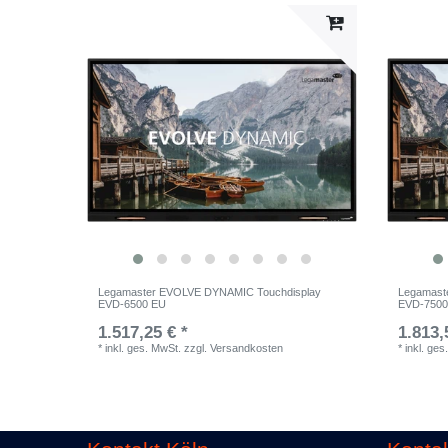
Legamaster EVOLVE DYNAMIC Touchdisplay
Legamast
EVD-6500 EU
EVD-7500
1.517,25 € *
1.813,
*
inkl. ges. MwSt.
zzgl.
Versandkosten
*
inkl. ges