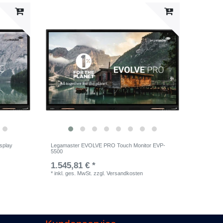
splay
Legamaster EVOLVE PRO Touch Monitor EVP-
5500
1.545,81 € *
*
inkl. ges. MwSt.
zzgl.
Versandkosten