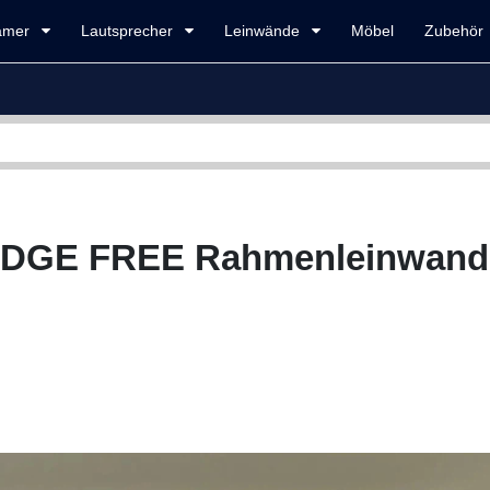
amer
Lautsprecher
Leinwände
Möbel
Zubehör
 EDGE FREE Rahmenleinwand