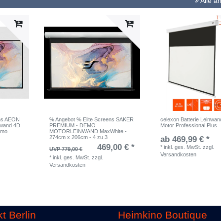
Alle a
ens AEON
% Angebot % Elite Screens SAKER
celexon Batterie Leinwan
wand 4D
PREMIUM - DEMO
Motor Professional Plus
emo
MOTORLEINWAND MaxWhite -
274cm x 206cm - 4 zu 3
ab 469,99 € *
469,00 € *
*
inkl. ges. MwSt.
zzgl.
UVP 779,00 €
Versandkosten
*
inkl. ges. MwSt.
zzgl.
Versandkosten
t Berlin
Heimkino Boutique