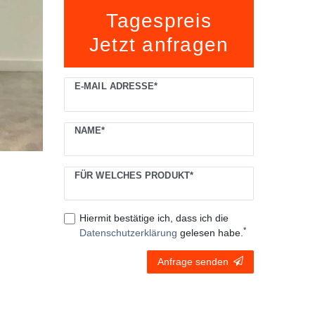
Tagespreis
Jetzt anfragen
Ceres::Template.mailFormHoneypotLabel
E-MAIL ADRESSE*
NAME*
FÜR WELCHES PRODUKT*
Hiermit bestätige ich, dass ich die
*
Daten­schutz­erklärung
gelesen habe.
Anfrage senden