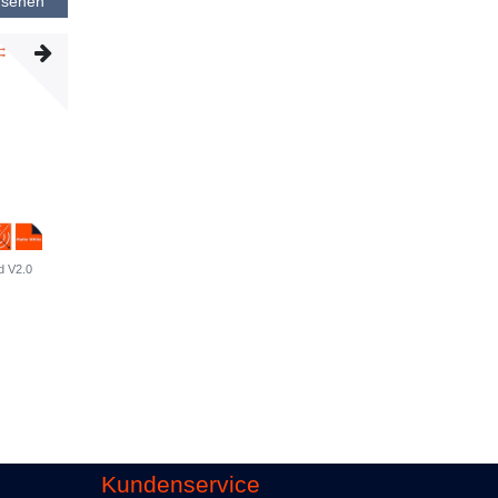
nsehen
d V2.0
Kundenservice