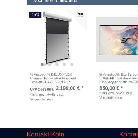
Noch mehr Leinwände
-15%
% Angebot % DELUXX V2.0
% Angebot % Elite Scre
Cinema Hochkontrastleinwand
EDGE FREE Rahmenlein
Tension - DAYVISION ALR
CineGrey AcousticPro D
2.199,00 € *
850,00 € *
UVP 2.599,00 €
*
inkl. ges. MwSt.
zzgl.
*
inkl. ges. MwSt.
zzgl.
Versandkosten
Versandkosten
Kontakt Köln
Kontak