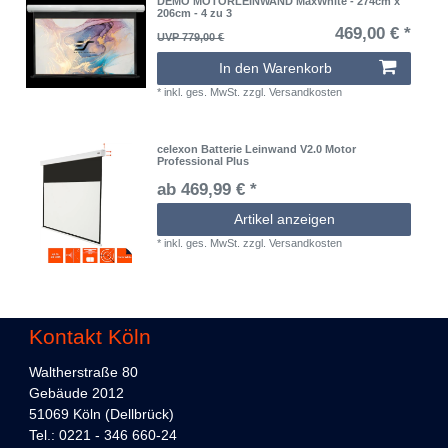
DEMO MOTORLEINWAND MaxWhite - 274cm x
206cm - 4 zu 3
469,00 € *
UVP 779,00 €
In den Warenkorb
*
inkl. ges. MwSt.
zzgl.
Versandkosten
celexon Batterie Leinwand V2.0 Motor
Professional Plus
ab 469,99 € *
Artikel anzeigen
*
inkl. ges. MwSt.
zzgl.
Versandkosten
Kontakt Köln
Waltherstraße 80
Gebäude 2012
51069 Köln (Dellbrück)
Tel.: 0221 - 346 660-24