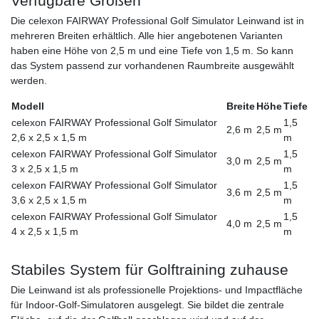
Verfügbare Größen
Die celexon FAIRWAY Professional Golf Simulator Leinwand ist in
mehreren Breiten erhältlich. Alle hier angebotenen Varianten
haben eine Höhe von 2,5 m und eine Tiefe von 1,5 m. So kann
das System passend zur vorhandenen Raumbreite ausgewählt
werden.
Modell
Breite
Höhe
Tiefe
celexon FAIRWAY Professional Golf Simulator
1,5
2,6 m
2,5 m
2,6 x 2,5 x 1,5 m
m
celexon FAIRWAY Professional Golf Simulator
1,5
3,0 m
2,5 m
3 x 2,5 x 1,5 m
m
celexon FAIRWAY Professional Golf Simulator
1,5
3,6 m
2,5 m
3,6 x 2,5 x 1,5 m
m
celexon FAIRWAY Professional Golf Simulator
1,5
4,0 m
2,5 m
4 x 2,5 x 1,5 m
m
Stabiles System für Golftraining zuhause
Die Leinwand ist als professionelle Projektions- und Impactfläche
für Indoor-Golf-Simulatoren ausgelegt. Sie bildet die zentrale