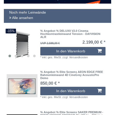
Noch mehr Leinwände
Alle ansehen
-15%
% Angebot % DELUXX V2.0 Cinema
Hochkontrastleinwand Tension - DAYVISION
ALR
2.199,00 € *
UVP 2.599,00 €
In den Warenkorb
*
inkl. ges. MwSt.
zzgl.
Versandkosten
% Angebot % Elite Screens AEON EDGE FREE
Rahmenleinwand 4D CineGrey AcousticPro
Demo
850,00 € *
In den Warenkorb
*
inkl. ges. MwSt.
zzgl.
Versandkosten
% Angebot % Elite Screens SAKER PREMIUM -