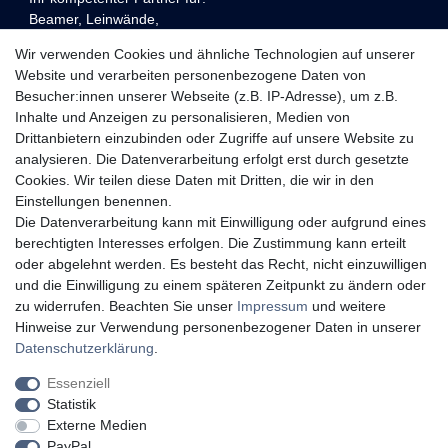
Beamer, Leinwände,
Präsentations- und Konferenztechnik,
Wir verwenden Cookies und ähnliche Technologien auf unserer
Heimkino und Unterhaltungselektronik,
Website und verarbeiten personenbezogene Daten von
in Köln und Berlin.
Besucher:innen unserer Webseite (z.B. IP-Adresse), um z.B.
Kundenservice
Inhalte und Anzeigen zu personalisieren, Medien von
Drittanbietern einzubinden oder Zugriffe auf unsere Website zu
Planung
analysieren. Die Datenverarbeitung erfolgt erst durch gesetzte
Cookies. Wir teilen diese Daten mit Dritten, die wir in den
Vorführraum
Einstellungen benennen.
Die Datenverarbeitung kann mit Einwilligung oder aufgrund eines
Lieferung
berechtigten Interesses erfolgen. Die Zustimmung kann erteilt
oder abgelehnt werden. Es besteht das Recht, nicht einzuwilligen
Montage
und die Einwilligung zu einem späteren Zeitpunkt zu ändern oder
zu widerrufen. Beachten Sie unser
Impressum
und weitere
Hinweise zur Verwendung personenbezogener Daten in unserer
Widerruf erklären
Daten­schutz­erklärung
.
Essenziell
Statistik
Externe Medien
Impressum
Daten­schutz­erklärung
AGB
PayPal